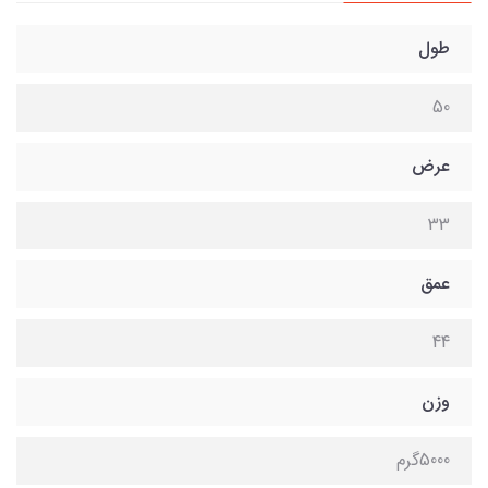
طول
50
عرض
33
عمق
44
وزن
5000گرم