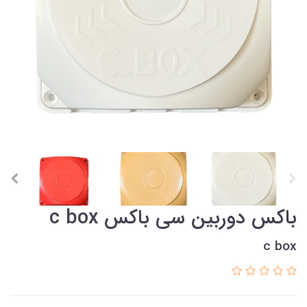
باکس دوربین سی باکس c box
c box