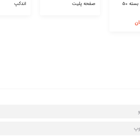
تبدیل ارتانول بسته 50
صفحه پلیت
اندکپ
وپ